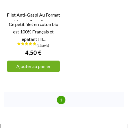
Filet Anti-Gaspi Au Format
Voyage Pour Savon

Ce petit filet en coton bio
APERÇU RAPIDE
est 100% Français et
épatant ! Il...
(19 avis)
4,50 €
Ajouter au panier
1