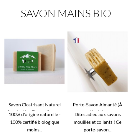
SAVON MAINS BIO
Savon Cicatrisant Naturel
Porte-Savon Aimanté (à
Simply Alep Thym - Surgras
L’unité)


100% d'origine naturelle -
Dites adieu aux savons
APERÇU RAPIDE
APERÇU RAPIDE
7%
100% certifié biologique
mouillés et collants ! Ce
moins...
porte-savon...