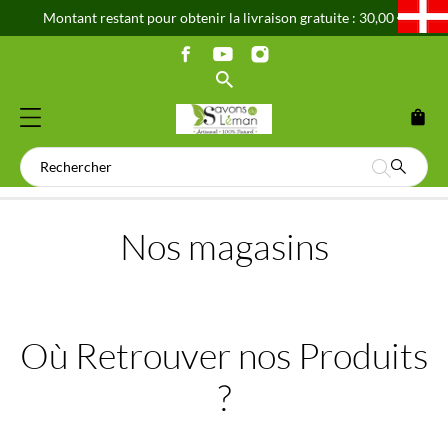
Montant restant pour obtenir la livraison gratuite : 30,00 €
shopping_bag
Nos magasins
Où Retrouver nos Produits
?