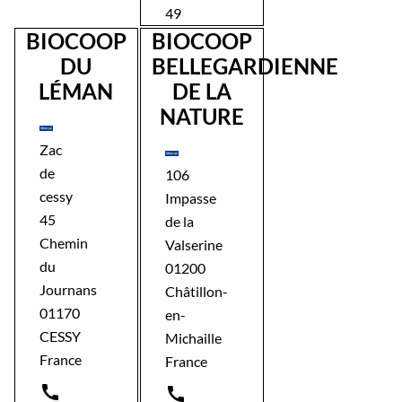
49
BIOCOOP
BIOCOOP
DU
BELLEGARDIENNE
LÉMAN
DE LA
NATURE
Zac
de
106
cessy
Impasse
45
de la
Chemin
Valserine
du
01200
Journans
Châtillon-
01170
en-
CESSY
Michaille
France
France

