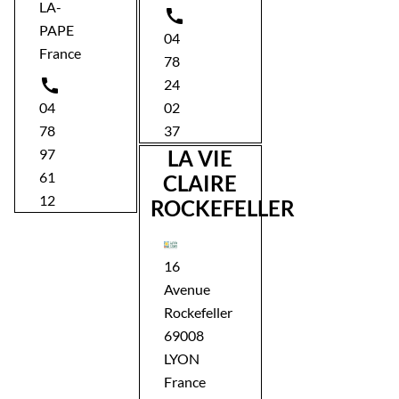
LA-

PAPE
04
France
78

24
04
02
78
37
97
LA VIE
61
CLAIRE
12
ROCKEFELLER
16
Avenue
Rockefeller
69008
LYON
France