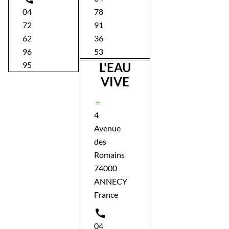
04
78
72
91
62
36
96
53
95
L'EAU
VIVE
4
Avenue
des
Romains
74000
ANNECY
France

04