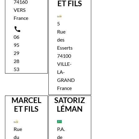
74160
ET FILS
VERS
France
5

Rue
06
des
95
Esserts
29
74100
28
VILLE-
53
LA-
GRAND
France
MARCEL
SATORIZ
ET FILS
LÉMAN
Rue
P.A.
du
de