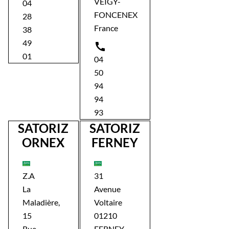
VEIGY-
04
FONCENEX
28
France
38
49

01
04
50
94
94
93
SATORIZ
SATORIZ
ORNEX
FERNEY
Z.A
31
La
Avenue
Maladière,
Voltaire
15
01210
Rue
FERNEY-