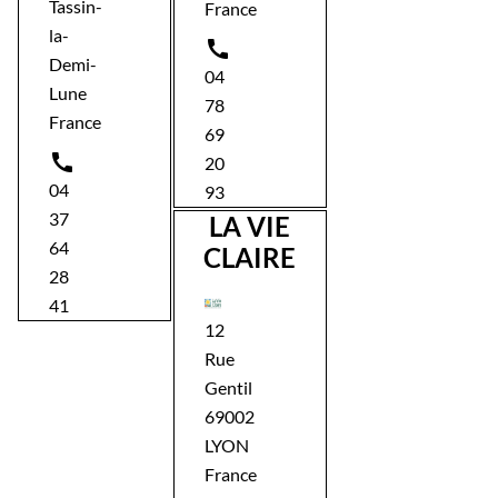
Tassin-
France
la-

Demi-
04
Lune
78
France
69

20
04
93
37
LA VIE
64
CLAIRE
28
41
12
Rue
Gentil
69002
LYON
France