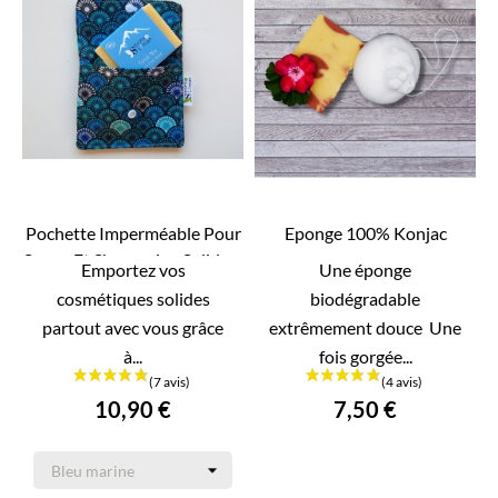
Pochette Imperméable Pour
Eponge 100% Konjac
Savon Et Shampoing Solide –


Emportez vos
Une éponge
APERÇU RAPIDE
APERÇU RAPIDE
Idéale...
cosmétiques solides
biodégradable
partout avec vous grâce
extrêmement douce Une
à...
fois gorgée...
10,90 €
7,50 €