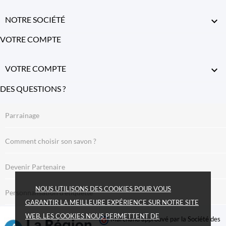
NOTRE SOCIÉTÉ

VOTRE COMPTE
VOTRE COMPTE

DES QUESTIONS ?
Parrainage
Comment choisir son savon ?
(7 avis)
Devenir Partenaire
NOUS UTILISONS DES COOKIES POUR VOUS
Personnalisation d’étiquette
GARANTIR LA MEILLEURE EXPÉRIENCE SUR NOTRE SITE
WEB. LES COOKIES NOUS PERMETTENT DE
Marchand approuvé par la Société des