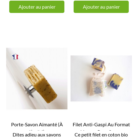
Ajouter au panier
Ajouter au panier
Porte-Savon Aimanté (à
Filet Anti-Gaspi Au Format
L’unité)
Voyage Pour Savon


Dites adieu aux savons
Ce petit filet en coton bio
APERÇU RAPIDE
APERÇU RAPIDE