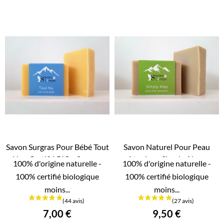
Savon Surgras Pour Bébé Tout
Savon Naturel Pour Peau
Nu - Certifié BIO - Surgras
Atopique Simply Alep -


100% d'origine naturelle -
100% d'origine naturelle -
APERÇU RAPIDE
APERÇU RAPIDE
8,80%
Certifié BIO -...
100% certifié biologique
100% certifié biologique
moins...
moins...
7,00 €
9,50 €