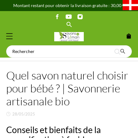
Montant restant pour obtenir la livraison gratuite : 30,00 €
shopping_bag
Quel savon naturel choisir
pour bébé ? | Savonnerie
artisanale bio
28/05/2025
Conseils et bienfaits de la