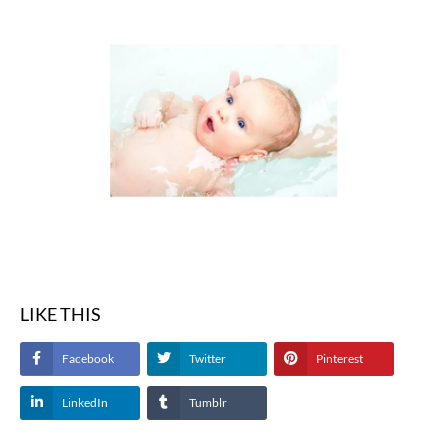
LIKE THIS
Facebook
Twitter
Pinterest
LinkedIn
Tumblr