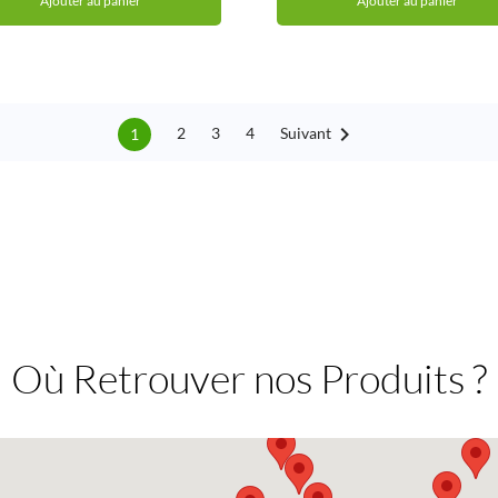
Ajouter au panier
Ajouter au panier

Suivant
2
3
4
1
Où Retrouver nos Produits ?