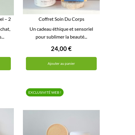
l – 2
Coffret Soin Du Corps
...

achat,
Un cadeau éthique et sensoriel
APERÇU RAPIDE
...
pour sublimer la beauté...
24,00 €
Ajouter au panier
EXCLUSIVITÉ WEB !