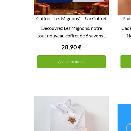
Coffret “Les Mignons” – Un Coffret
Pad 
De Savons Artisanaux Hyper...

Découvrez Les Mignons, notre
Cadea
APERÇU RAPIDE
tout nouveau coffret de 6 savons...
No
28,90 €
Ajouter au panier