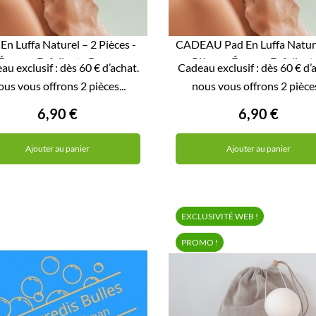
En Luffa Naturel – 2 Pièces -
CADEAU Pad En Luffa Nature
Éponge Exfoliante Pour...
Pièces - Éponge Exfoliante


u exclusif : dès 60 € d’achat.
Cadeau exclusif : dès 60 € d’
APERÇU RAPIDE
APERÇU RAPIDE
us vous offrons 2 pièces...
nous vous offrons 2 pièces
6,90 €
6,90 €
Ajouter au panier
Ajouter au panier
EXCLUSIVITÉ WEB !
PROMO !