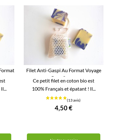
Format
Filet Anti-Gaspi Au Format Voyage
Pour Savon

est
Ce petit filet en coton bio est
APERÇU RAPIDE
l...
100% Français et épatant ! Il...
4,50 €