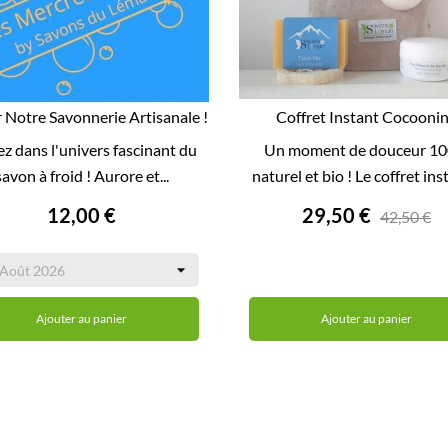
r Notre Savonnerie Artisanale !
Coffret Instant Cocooni


ez dans l'univers fascinant du
Un moment de douceur 1
APERÇU RAPIDE
APERÇU RAPIDE
savon à froid ! Aurore et...
naturel et bio ! Le coffret inst
12,00 €
29,50 €
42,50 €
Ajouter au panier
Ajouter au panier