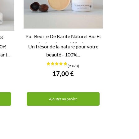
ng
Pur Beurre De Karité Naturel Bio Et
Authentique - 100ml -...

00%
Un trésor de la nature pour votre
APERÇU RAPIDE
ant...
beauté - 100%...
17,00 €
Ajouter au panier