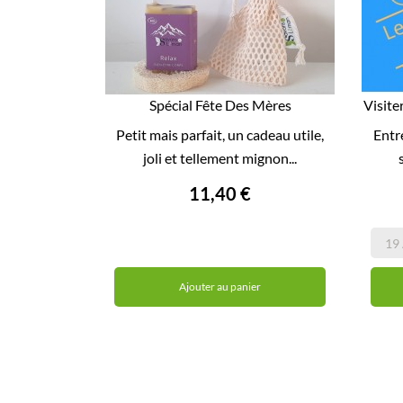
Spécial Fête Des Mères
Visite

Petit mais parfait, un cadeau utile,
Entr
APERÇU RAPIDE
joli et tellement mignon...
11,40 €
Ajouter au panier