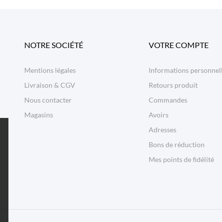
avis)
NOTRE SOCIÉTÉ
VOTRE COMPTE
Mentions légales
Informations personnel
Livraison & CGV
Retours produit
Nous contacter
Commandes
Magasins
Avoirs
Adresses
Bons de réduction
Mes points de fidélité