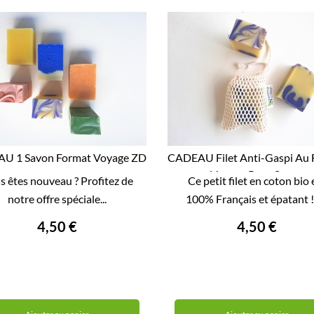
U 1 Savon Format Voyage ZD
CADEAU Filet Anti-Gaspi Au 
Voyage Pour Savon


s êtes nouveau ? Profitez de
Ce petit filet en coton bio 
APERÇU RAPIDE
APERÇU RAPIDE
notre offre spéciale...
100% Français et épatant ! I
4,50 €
4,50 €