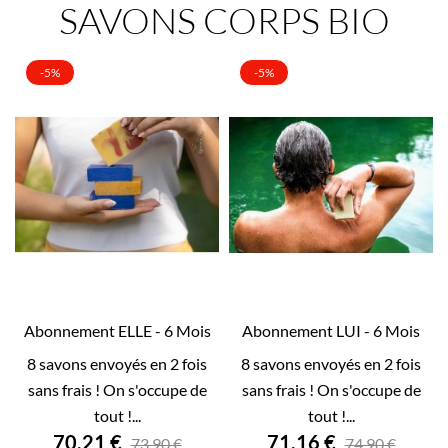
SAVONS CORPS BIO
-5%
-5%
Abonnement ELLE - 6 Mois
Abonnement LUI - 6 Mois


8 savons envoyés en 2 fois
8 savons envoyés en 2 fois
APERÇU RAPIDE
APERÇU RAPIDE
sans frais ! On s'occupe de
sans frais ! On s'occupe de
tout !...
tout !...
70,21 €
71,16 €
73,90 €
74,90 €