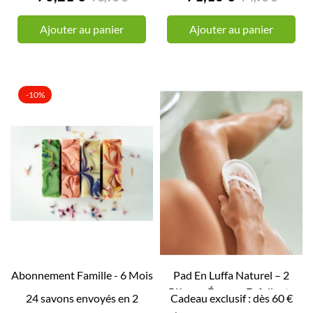
Ajouter au panier
Ajouter au panier
-10%
Abonnement Famille - 6 Mois
Pad En Luffa Naturel – 2
Pièces - Éponge Exfoliante


24 savons envoyés en 2
Cadeau exclusif : dès 60 €
APERÇU RAPIDE
APERÇU RAPIDE
Pour...